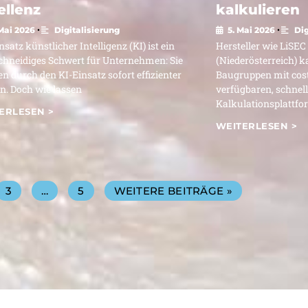
ellenz
kalkulieren
ur
•
•
 Mai 2026
Digitalisierung
5. Mai 2026
Dig
nsatz künstlicher Intelligenz (KI) ist ein
Hersteller wie LiSEC
perativen
chneidiges Schwert für Unternehmen: Sie
(Niederösterreich) k
 durch den KI-Einsatz sofort effizienter
Baugruppen mit costi
xzellenz
n. Doch wie lassen
verfügbaren, schnel
Kalkulationsplattfo
ERLESEN >
WEITERLESEN >
3
…
5
WEITERE BEITRÄGE »