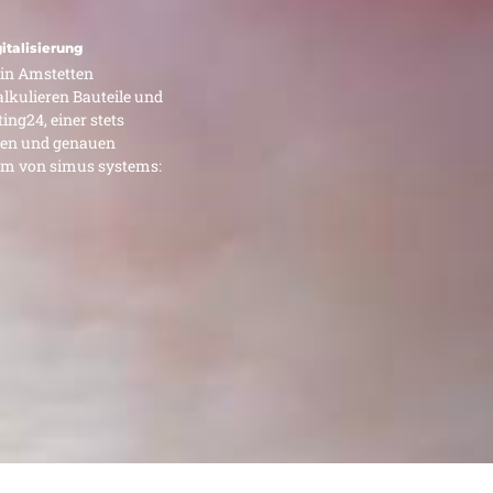
italisierung
 in Amstetten
alkulieren Bauteile und
ng24, einer stets
len und genauen
rm von simus systems: