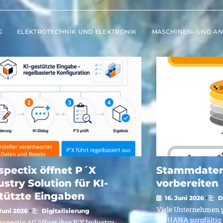
G
ELEKTROTECHNIK UND ELEKTRONIK
MASCHINEN- UND A
erspectix
Stammdat
ffnet
für
S/4HANA
X
vorbereite
ndustry
olution
spectix öffnet P´X
Stammdaten
ustry Solution für KI-
vorbereiten
r
tützte Eingaben
•
16. Juni 2026
D
-
Viele Unternehmen p
•
 Juni 2026
Digitalisierung
S/4HANA sorgfältig 
rspectix AG öffnet ihre P´X Industry