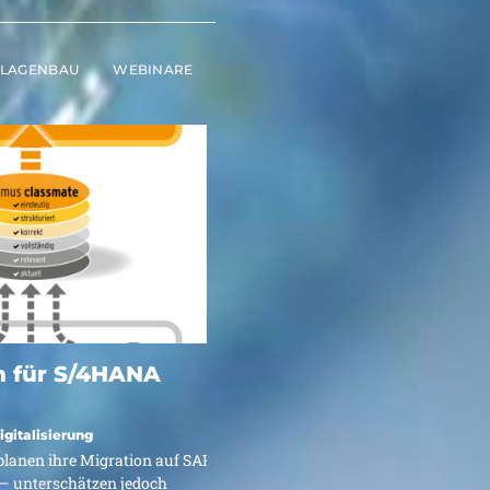
NLAGENBAU
WEBINARE
en
n
 für S/4HANA
igitalisierung
lanen ihre Migration auf SAP
– unterschätzen jedoch