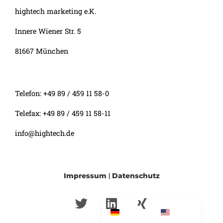
hightech marketing e.K.
Innere Wiener Str. 5
81667 München
Telefon: +49 89 / 459 11 58-0
Telefax: +49 89 / 459 11 58-11
info@hightech.de
|
Impressum
Datenschutz
T
L
X
German
English
w
i
i