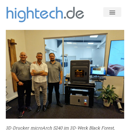
Zum
Inhalt
springen
3D-Drucker microArch S240 im 3D-Werk Black Forest,