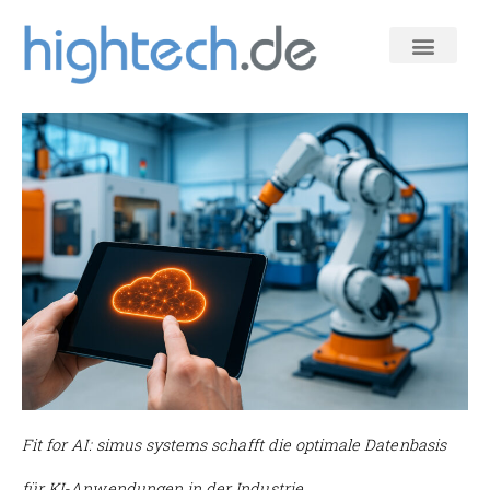
Zum
Inhalt
springen
Fit for AI: simus systems schafft die optimale Datenbasis
für KI-Anwendungen in der Industrie