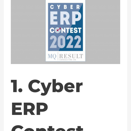
1.
Cyber
ERP
Contest
2022:
Künstliche
Intelligenz
1. Cyber
im
ERP-
ERP
System?