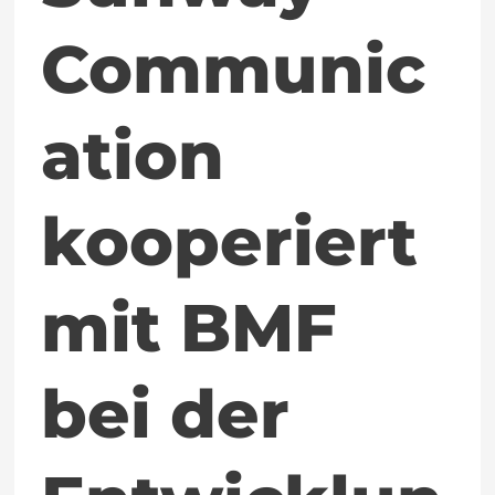
Entwicklung
Communic
von
Hochfrequenz-
ation
Antennen
kooperiert
mit BMF
bei der