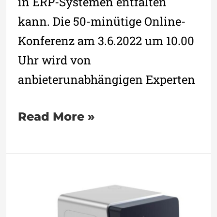
in ERP-Systemen entfalten
kann. Die 50-minütige Online-
Konferenz am 3.6.2022 um 10.00
Uhr wird von
anbieterunabhängigen Experten
Read More »
Zuverlässiger
3D-