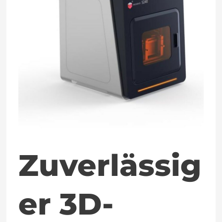
Drucker
für
die
Mikroproduktion
Zuverlässig
er 3D-