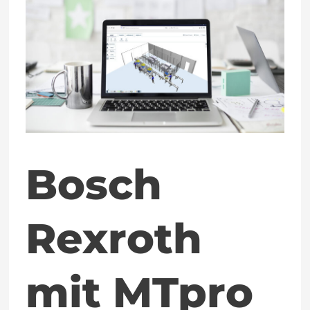
mit
MTpro
Online
Designer
live
Bosch
Rexroth
mit MTpro