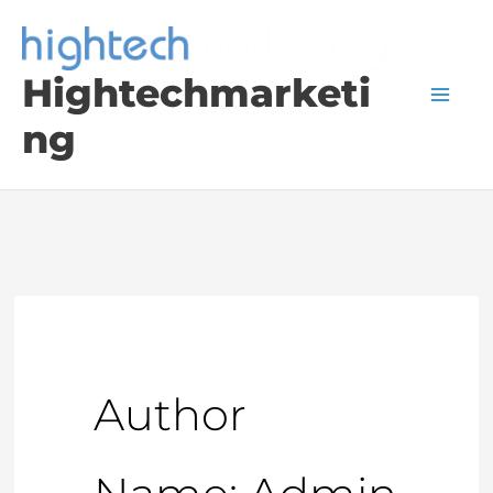
Skip
to
Hightechmarketi
content
ng
Author