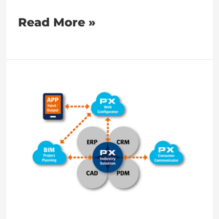
Read More »
Neue
Version
der
P
´X
Industry
Solution