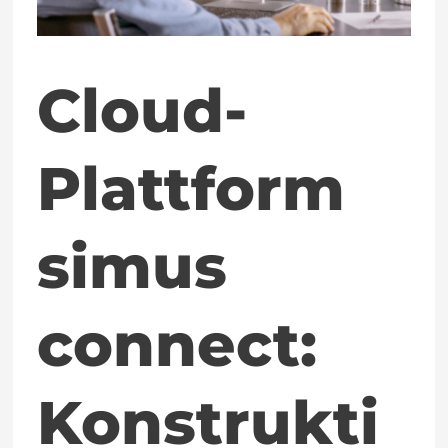
Konstruktionsdaten
besser
organisieren
Cloud-
und
Plattform
nutzen
simus
connect:
Konstrukti