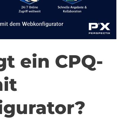
gt ein CPQ-
it
gurator?