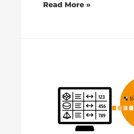
Read More »
Regelbasiert
ERP-
Texte
erstellen
lassen