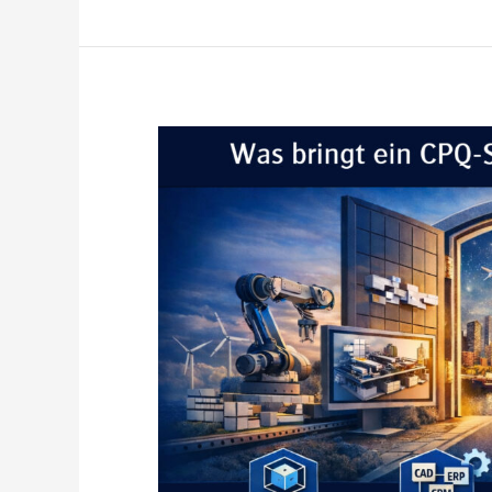
Was
bringt
ein
CPQ-
System
mit
Webkonfigurator?