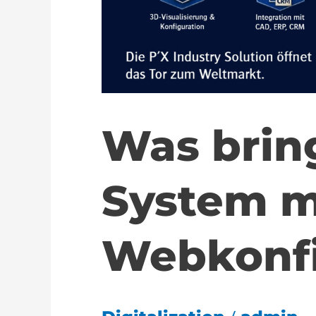
Was brin
System m
Webkonfi