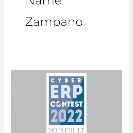
Name:
Zampano
2.
Cyber
ERP
Contest
2022: