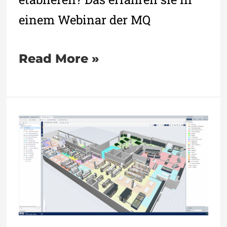
einem Webinar der MQ
Read More »
Retail
Management:
Perspectix
kündigt
Retail
Solution