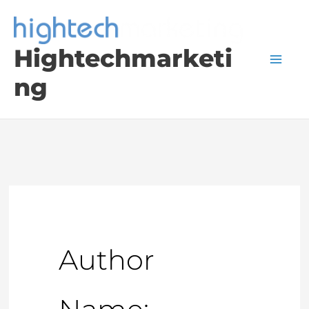
Skip
to
Hightechmarketi
content
ng
Author