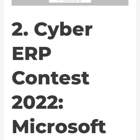
Microsoft
vs.
2. Cyber
Microsoft
in
ERP
Sachen
ERP-
Contest
Usability
2022:
Microsoft