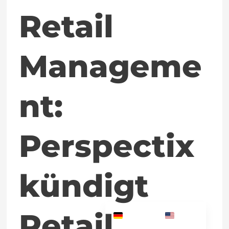
Retail
3.0
an
Manageme
nt:
Perspectix
kündigt
Retail
German
English