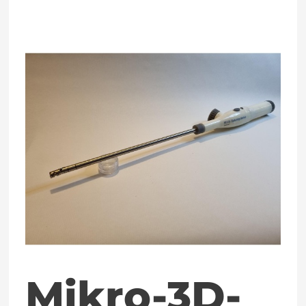
Mikro-
3D-
Druck
optimiert
Nähgerät
für
minimalinvasive
Chirurgie
Mikro-3D-