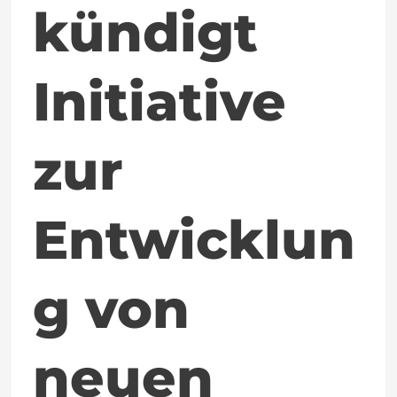
kündigt
an,
die
Initiative
PµSL
ermöglicht
zur
Entwicklun
g von
neuen