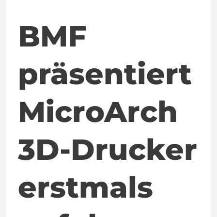
auf
BMF
der
Formnext
präsentiert
MicroArch
3D-Drucker
erstmals