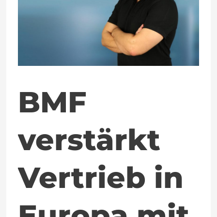
in
Europa
mit
Steffen
Hägele
BMF
verstärkt
Vertrieb in
Europa mit