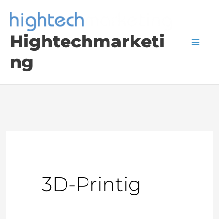
Skip
to
Hightechmarketi
content
ng
3D-Printig