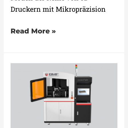
Druckern mit Mikropräzision
Read More »
BMF
präsentiert
MicroArch
3D-
Drucker
erstmals