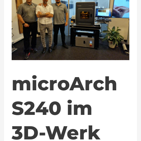
im
3D-
Werk
Black
Forest
microArch
S240 im
3D-Werk