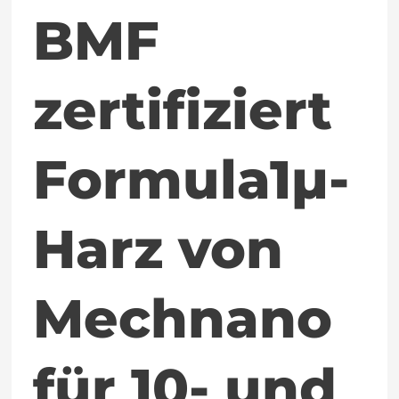
10-
BMF
und
25-
zertifiziert
Mikrometer-
Formula1µ-
Drucker
Harz von
Mechnano
für 10- und