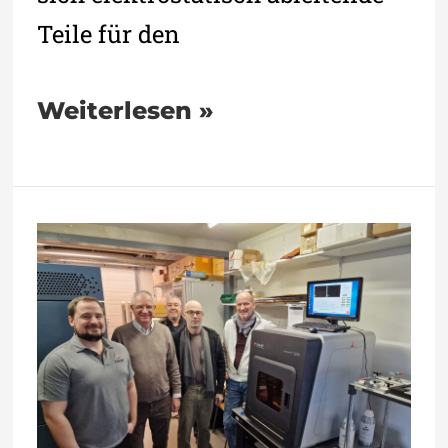
Teile für den
Weiterlesen »
PROFORM
druckt
mit
BMF
microArch
S240