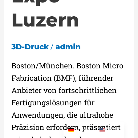
Luzern
/
3D-Druck
admin
Boston/München. Boston Micro
Fabrication (BMF), führender
Anbieter von fortschrittlichen
Fertigungslösungen für
Anwendungen, die ultrahohe
Präzision erfordern, präsentiert
German
English